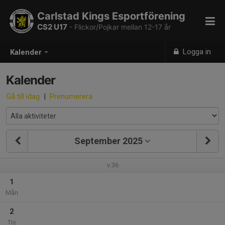
Carlstad Kings Esportförening
CS2 U17
- Flickor/Pojkar mellan 12-17 år
Logga in
Kalender
Kalender
Gå till idag
|
Prenumerera
September 2025
v.36
1
Mån
2
Tis