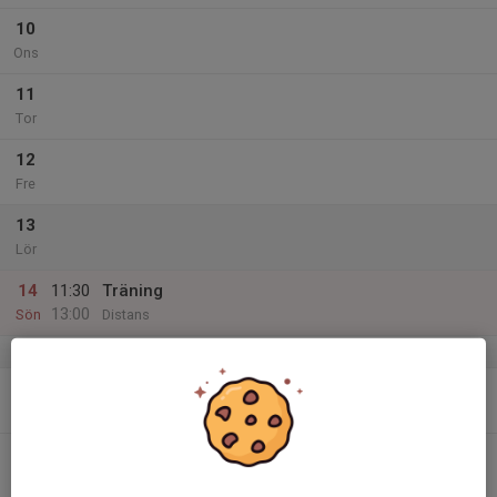
10
Ons
11
Tor
12
Fre
13
Lör
14
11:30
Träning
13:00
Sön
Distans
v.38
15
Mån
16
Tis