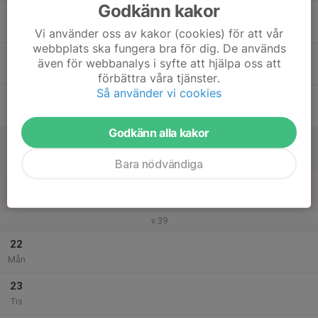
Godkänn kakor
17
Ons
Vi använder oss av kakor (cookies) för att vår
webbplats ska fungera bra för dig. De används
18
även för webbanalys i syfte att hjälpa oss att
Tor
förbättra våra tjänster.
Så använder vi cookies
19
Fre
Godkänn alla kakor
20
Lör
Bara nödvändiga
21
11:30
Träning
13:00
Sön
Distans
v.39
22
Mån
23
Tis