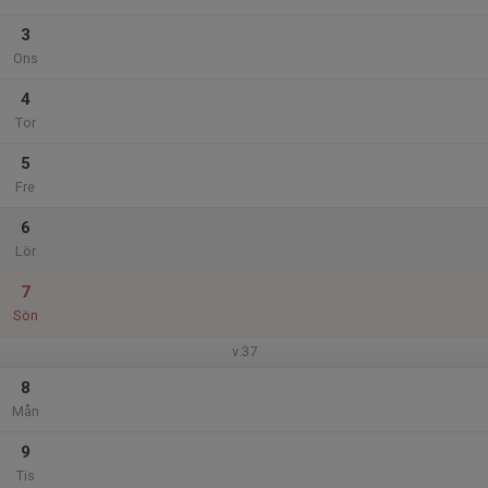
3
Ons
4
Tor
5
Fre
6
Lör
7
Sön
v.37
8
Mån
9
Tis