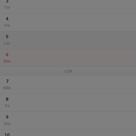
3
Tor
4
Fre
5
Lör
6
Sön
v.28
7
Mån
8
Tis
9
Ons
10