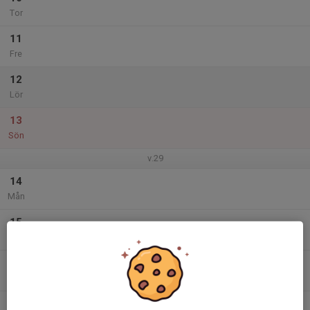
Tor
11
Fre
12
Lör
13
Sön
v.29
14
Mån
15
Tis
16
Ons
17