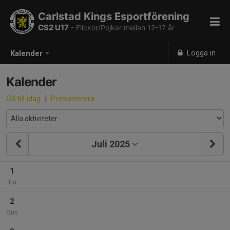
Carlstad Kings Esportförening
CS2 U17
- Flickor/Pojkar mellan 12-17 år
Logga in
Kalender
Kalender
Gå till idag
|
Prenumerera
Juli 2025
1
Tis
2
Ons