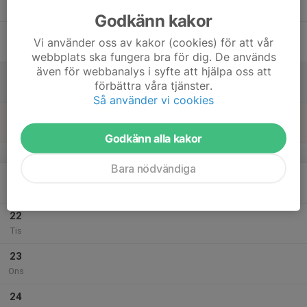
Tor
Godkänn kakor
18
Vi använder oss av kakor (cookies) för att vår
Fre
webbplats ska fungera bra för dig. De används
även för webbanalys i syfte att hjälpa oss att
19
förbättra våra tjänster.
Lör
Så använder vi cookies
20
Sön
Godkänn alla kakor
v.30
Bara nödvändiga
21
Mån
22
Tis
23
Ons
24