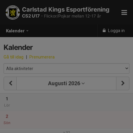
Carlstad Kings Esportförening
CS2 U17
- Flickor/Pojkar mellan 12-17 år
Logga in
Kalender
Kalender
Gå till idag
|
Prenumerera
Augusti 2026
1
Lör
2
Sön
v.32