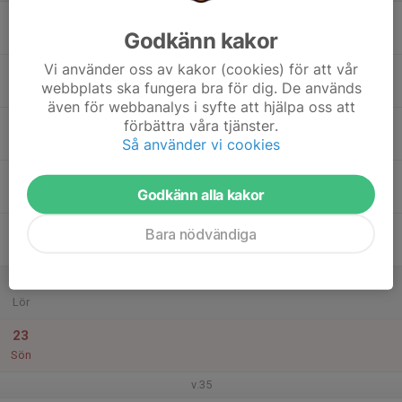
17
Godkänn kakor
Mån
Vi använder oss av kakor (cookies) för att vår
18
webbplats ska fungera bra för dig. De används
Tis
även för webbanalys i syfte att hjälpa oss att
19
förbättra våra tjänster.
Så använder vi cookies
Ons
20
Godkänn alla kakor
Tor
21
Bara nödvändiga
Fre
22
Lör
23
Sön
v.35