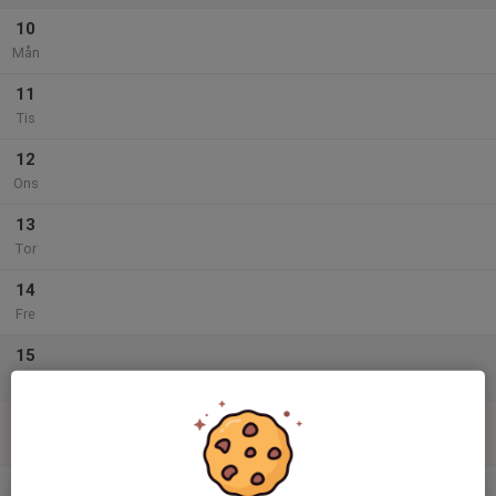
10
Mån
11
Tis
12
Ons
13
Tor
14
Fre
15
Lör
16
Sön
v.34