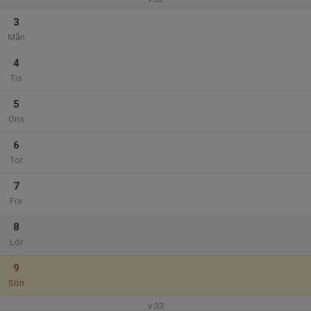
3
Mån
4
Tis
5
Ons
6
Tor
7
Fre
8
Lör
9
Sön
v.33