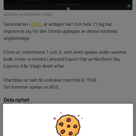
Bild över serietabellen i NGEL
Seriestarten i
NGEL
är äntligen här! Och hela 11 lag har
registrerat sig för den första upplagan av denna nordiska
ungdomsliga.
Först ut i matchserie 1 och 2, som även spelas under samma
kväll, möter vi norska Leirsund Esport följt av Northern Sky
Esports från Växjö direkt efter.
Starttiden är satt till ordinarie matchtid kl 19.00.
Det kommer spelas en BO5.
Dela nyhet
Tidigare nyheter