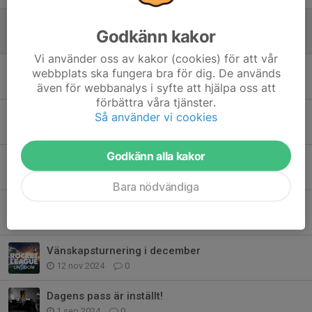
Seriestart i NGEL för U17 Rocket League
Godkänn kakor
26 jan, 22:43
0
Vi använder oss av kakor (cookies) för att vår
Terminsstart Våren 2026
webbplats ska fungera bra för dig. De används
4 jan, 21:07
2
även för webbanalys i syfte att hjälpa oss att
förbättra våra tjänster.
Turneringsseger för U17 Rocket League
Så använder vi cookies
16 jun 2025
0
Godkänn alla kakor
Terminsavslutning med turnering i Jönköping
9 jun 2025
0
Bara nödvändiga
Sommarturnering under festivalen Glitched i Jönköping
2 apr 2025
0
Vänskapsturnering i december
12 nov 2024
0
Dagens pass är inställt!
1 sep 2024
0