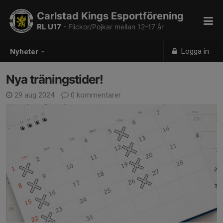
Carlstad Kings Esportförening
RL U17
- Flickor/Pojkar mellan 12-17 år
Logga in
Nyheter
Nya träningstider!
29 aug 2024
0 kommentarer