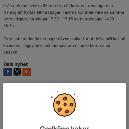
Från och med vecka 36 och framåt kommer onsdagarnas
träning att flyttas till torsdagar. Tiderna kommer vara de samma
som tidigare, torsdagar 17.30 - 19.15 samt söndagar 14.00 -
15.45.
Glöm inte att ladda ner appen Svenskalag för att hålla håll koll på
kalendern, lagnyheter och anmäla om ni tänkt komma på
passen.
Dela nyhet
Tidigare nyheter
Seriestart i NGEL för U17 Rocket League
26 jan, 22:43
0
Godkänn kakor
Terminsstart Våren 2026