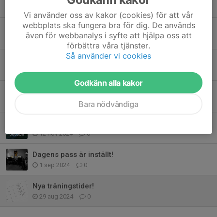
4 jan, 21:07
2
Vi använder oss av kakor (cookies) för att vår
webbplats ska fungera bra för dig. De används
Turneringsseger för U17 Rocket League
även för webbanalys i syfte att hjälpa oss att
16 jun 2025
0
förbättra våra tjänster.
Så använder vi cookies
Terminsavslutning med turnering i Jönköping
9 jun 2025
0
Godkänn alla kakor
Sommarturnering under festivalen Glitched i Jönköping
2 apr 2025
0
Bara nödvändiga
Vänskapsturnering i december
12 nov 2024
0
Dagens pass är inställt!
1 sep 2024
0
Nya träningstider!
29 aug 2024
0