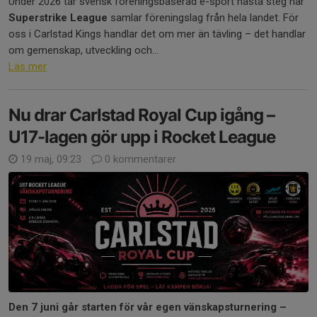
Under 2026 tar svensk föreningsbaserad e-sport nästa steg när
Superstrike League
samlar föreningslag från hela landet. För
oss i Carlstad Kings handlar det om mer än tävling – det handlar
om gemenskap, utveckling och...
Läs mer
Nu drar Carlstad Royal Cup igång –
U17-lagen gör upp i Rocket League
19 maj, 09:23
0 kommentarer
Den 7 juni går starten för vår egen vänskapsturnering –