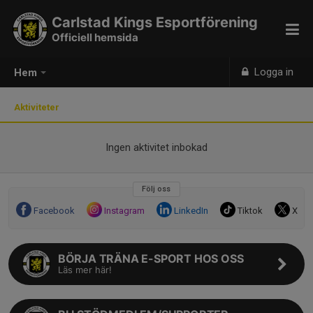
Carlstad Kings Esportförening
Officiell hemsida
Logga in
Hem
Aktiviteter
Ingen aktivitet inbokad
Följ oss
Facebook
Instagram
LinkedIn
Tiktok
X
BÖRJA TRÄNA E-SPORT HOS OSS
Läs mer här!