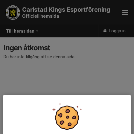
Carlstad Kings Esportförening
Officiell hemsida
Logga in
Till hemsidan
Ingen åtkomst
Du har inte tillgång att se denna sida.