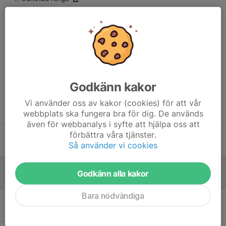
Växjö EF
Emmaboda IS (1)
Emmaboda IS (2)
Dela nyhet
Godkänn kakor
Vi använder oss av kakor (cookies) för att vår
Tidigare nyheter
webbplats ska fungera bra för dig. De används
även för webbanalys i syfte att hjälpa oss att
förbättra våra tjänster.
Vi söker nya ledare inför höstterminen!
Så använder vi cookies
15 jul, 09:41
0
Carlstad Kings historiska mästare i Carlstad Royal Cup 2026
Godkänn alla kakor
7 jun, 21:07
0
Bara nödvändiga
Livesändning från Carlstad Royal Cup
7 jun, 01:09
0