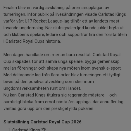
Finalen blev en värdig avslutning på premiärupplagan av
turneringen. Inför publik på livesändningen visade Carlstad Kings
varför vårt U17 Rocket League-lag tillhör ett av landets mest
lovande ungdomslag. När slutsignalen ljöd kunde jublet bryta ut
och klubbens spelare, ledare och supportrar fira den första titeln
i Carlstad Royal Cups historia.
Men dagen handlade om mer än bara resultat. Carlstad Royal
Cup skapades för att samla unga spelare, bygga gemenskap
mellan föreningar och skapa nya möten inom svensk e-sport.
Med deltagande lag från flera orter blev turneringen ett tydligt
bevis på den positiva utveckling som sker inom
ungdomsverksamheten runt om i landet.
Nu kan Carlstad Kings titulera sig regerande mästare – och
samtidigt blicka fram emot nästa års upplaga, där ännu fler lag
väntas göra upp om den prestigefyllda pokalen.
Slutställning Carlstad Royal Cup 2026
Carlstad Kings 🏆