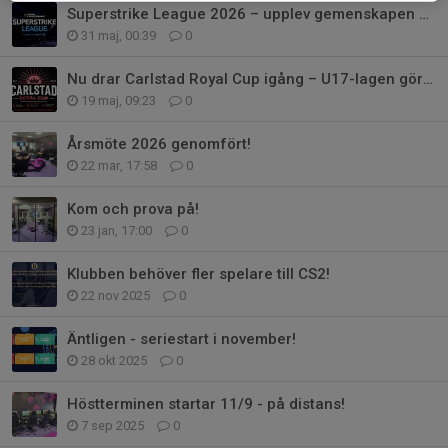
Superstrike League 2026 – upplev gemenskapen med Carlstad Kings
31 maj, 00:39
0
Nu drar Carlstad Royal Cup igång – U17-lagen gör upp i Rocket League
19 maj, 09:23
0
Årsmöte 2026 genomfört!
22 mar, 17:58
0
Kom och prova på!
23 jan, 17:00
0
Klubben behöver fler spelare till CS2!
22 nov 2025
0
Äntligen - seriestart i november!
28 okt 2025
0
Höstterminen startar 11/9 - på distans!
7 sep 2025
0