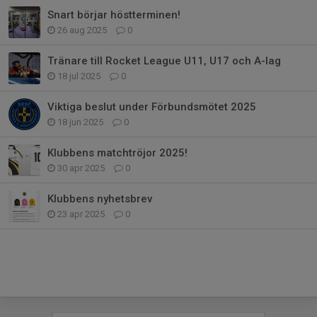
Snart börjar höstterminen!
26 aug 2025
0
Tränare till Rocket League U11, U17 och A-lag
18 jul 2025
0
Viktiga beslut under Förbundsmötet 2025
18 jun 2025
0
Klubbens matchtröjor 2025!
30 apr 2025
0
Klubbens nyhetsbrev
23 apr 2025
0