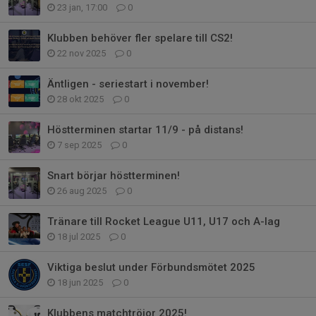
23 jan, 17:00
0
Klubben behöver fler spelare till CS2!
22 nov 2025
0
Äntligen - seriestart i november!
28 okt 2025
0
Höstterminen startar 11/9 - på distans!
7 sep 2025
0
Snart börjar höstterminen!
26 aug 2025
0
Tränare till Rocket League U11, U17 och A-lag
18 jul 2025
0
Viktiga beslut under Förbundsmötet 2025
18 jun 2025
0
Klubbens matchtröjor 2025!