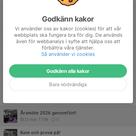
Vi söker nya ledare inför höstterminen!
Godkänn kakor
15 jul, 09:41
0
Vi använder oss av kakor (cookies) för att vår
Carlstad Kings historiska mästare i Carlstad Royal Cup 2026
webbplats ska fungera bra för dig. De används
även för webbanalys i syfte att hjälpa oss att
7 jun, 21:07
0
förbättra våra tjänster.
Så använder vi cookies
Livesändning från Carlstad Royal Cup
7 jun, 01:09
0
Godkänn alla kakor
Superstrike League 2026 – upplev gemenskapen med Carlstad Kings
31 maj, 00:39
0
Bara nödvändiga
Nu drar Carlstad Royal Cup igång – U17-lagen gör upp i Rocket League
19 maj, 09:23
0
Årsmöte 2026 genomfört!
22 mar, 17:58
0
Kom och prova på!