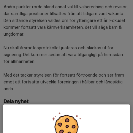
Andra punkter rörde bland annat val till valberedning och revisor,
där samtliga positioner tillsattes från att tidigare varit vakanta.
Den sittande styrelsen valdes om för ytterligare ett år. Fokuset
kommer fortsatt vara kärnverksamheten, det vill säga barn &
ungdomar.
Nu skall årsmötesprotokollet justeras och skickas ut för
signering. Det kommer sedan att vara tillgängligt på hemsidan
för allmänheten.
Med det tackar styrelsen för fortsatt förtroende och ser fram
emot att fortsätta utveckla föreningen i hållbar och långsiktig
anda.
Dela nyhet
Tidigare nyheter