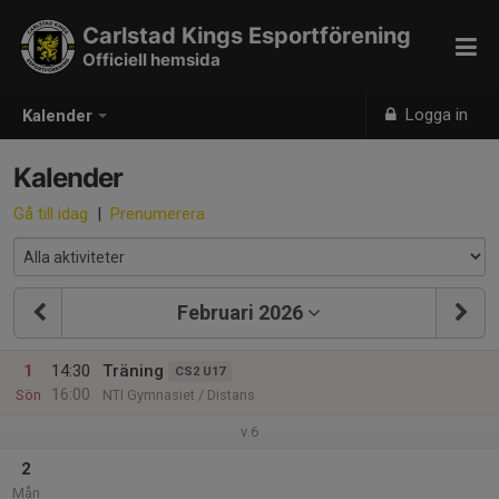
Carlstad Kings Esportförening
Officiell hemsida
Logga in
Kalender
Kalender
Gå till idag
|
Prenumerera
Februari 2026
1
14:30
Träning
CS2 U17
16:00
Sön
NTI Gymnasiet / Distans
v.6
2
Mån