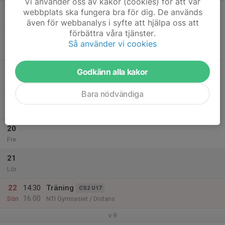
Vi använder oss av kakor (cookies) för att vår
16
webbplats ska fungera bra för dig. De används
Mån
även för webbanalys i syfte att hjälpa oss att
förbättra våra tjänster.
17
Så använder vi cookies
Tis
18
Godkänn alla kakor
Ons
Bara nödvändiga
19
Tor
20
Fre
21
Lör
22
14:30
Träning
CS2 U17
16:00
Sön
NTI Gymnasiet / Distans
v.9