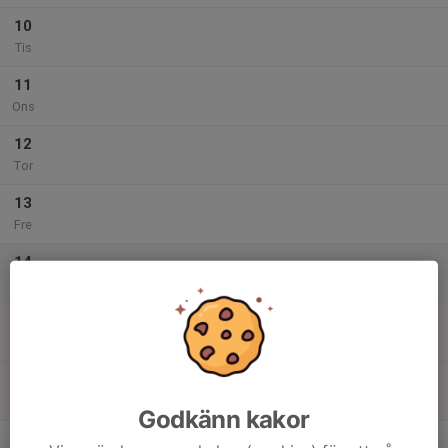
10
Tis
11
Ons
12
Tor
13
Fre
14
Lör
15
11:30
Träning
RL U17
14:00
Sön
NTI Gymnasiet / Distans
14:30
Träning
CS2 U17
16:00
NTI Gymnasiet / Distans
Godkänn kakor
v.8