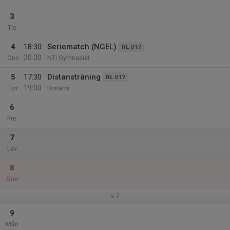
3
Tis
4
18:30
Seriematch (NGEL)
RL U17
20:30
Ons
NTI Gymnasiet
5
17:30
Distansträning
RL U17
19:00
Tor
Distans
6
Fre
7
Lör
8
Sön
v.7
9
Mån