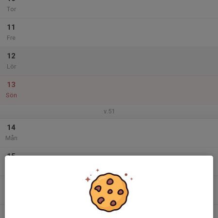
Tor
11
Fre
12
Lör
13
Sön
v.51
14
Mån
15
Tis
16
Ons
17