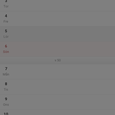
3
Tor
4
Fre
5
Lör
6
Sön
v.50
7
Mån
8
Tis
9
Ons
10