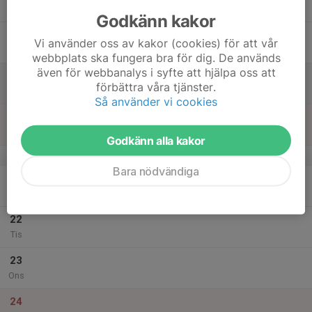
Tor
Godkänn kakor
18
Vi använder oss av kakor (cookies) för att vår
Fre
webbplats ska fungera bra för dig. De används
även för webbanalys i syfte att hjälpa oss att
19
förbättra våra tjänster.
Lör
Så använder vi cookies
20
Sön
Godkänn alla kakor
v.52
Bara nödvändiga
21
Mån
22
Tis
23
Ons
24