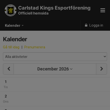
Carlstad Kings Esportförening
Officiell hemsida
Logga in
Kalender
Kalender
Gå till idag
|
Prenumerera
December 2026
1
Tis
2
Ons