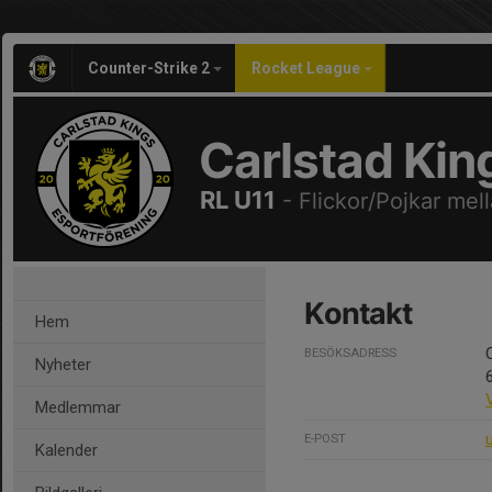
Counter-Strike 2
Rocket League
Carlstad Kin
RL U11
- Flickor/Pojkar mell
Kontakt
Hem
BESÖKSADRESS
Nyheter
Medlemmar
E-POST
Kalender