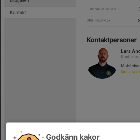
Bildgalleri
FÖRENINGSNUMMER
Kontakt
ORG. NUMMER
Kontaktpersoner
Lars An
Kontaktpe
Mobil visa
lars.ande
Godkänn kakor