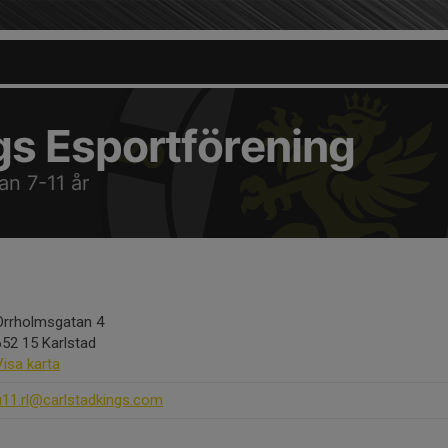
gs Esportförening
an 7-11 år
Orrholmsgatan 4
652 15 Karlstad
Visa karta
u11.rl@carlstadkings.com