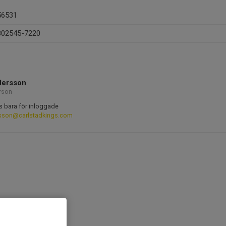
56531
802545-7220
dersson
rson
s bara för inloggade
rsson@carlstadkings.com