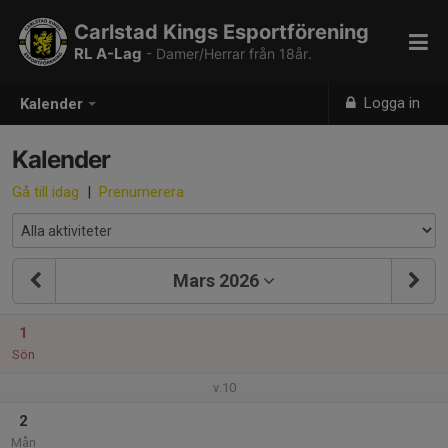
Carlstad Kings Esportförening
RL A-Lag
- Damer/Herrar från 18år.
Logga in
Kalender
Kalender
Gå till idag
|
Prenumerera
Mars 2026
1
Sön
v.10
2
Mån