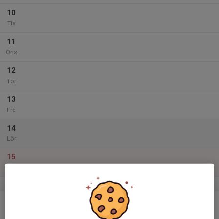
10
Tis
11
Ons
12
Tor
13
Fre
14
Lör
15
Sön
v.12
16
Mån