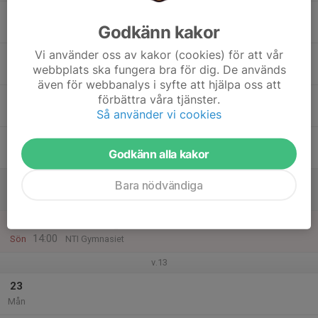
17
Godkänn kakor
Tis
Vi använder oss av kakor (cookies) för att vår
18
webbplats ska fungera bra för dig. De används
Ons
även för webbanalys i syfte att hjälpa oss att
19
förbättra våra tjänster.
Så använder vi cookies
Tor
20
Godkänn alla kakor
Fre
21
Bara nödvändiga
Lör
22
12:00
Årsmöte
14:00
Sön
NTI Gymnasiet
v.13
23
Mån