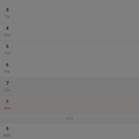
3
Tis
4
Ons
5
Tor
6
Fre
7
Lör
8
Sön
v.11
9
Mån