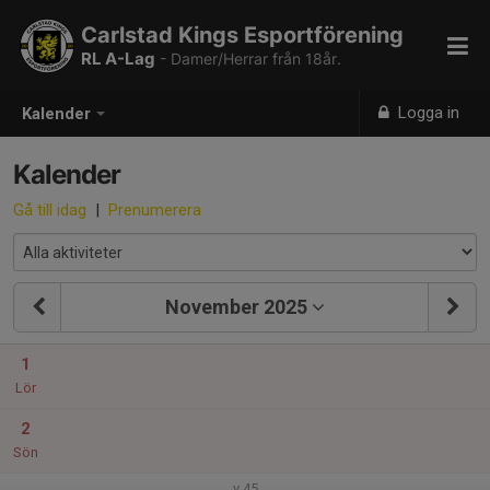
Carlstad Kings Esportförening
RL A-Lag
- Damer/Herrar från 18år.
Logga in
Kalender
Kalender
Gå till idag
|
Prenumerera
November 2025
1
Lör
2
Sön
v.45