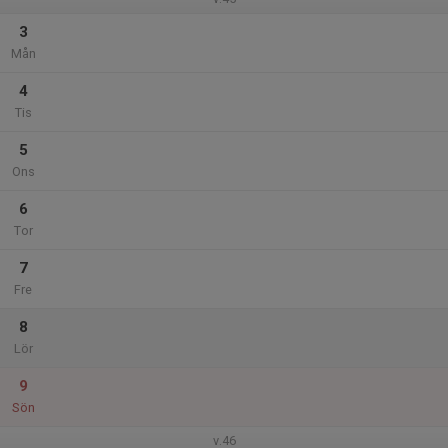
3
Mån
4
Tis
5
Ons
6
Tor
7
Fre
8
Lör
9
Sön
v.46