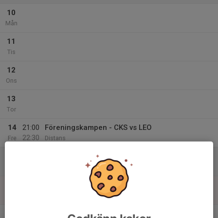
10
Mån
11
Tis
12
Ons
13
Tor
14
21:00
Föreningskampen - CKS vs LEO
22:30
Fre
Distans
15
Lör
16
Sön
v.47