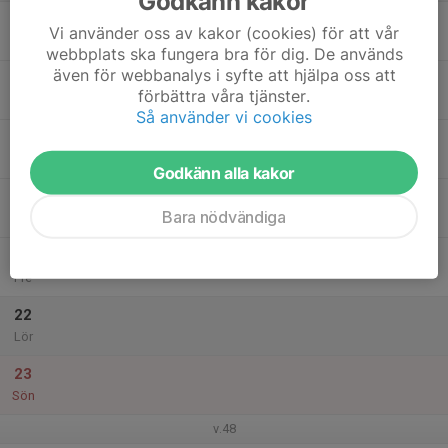
Godkänn kakor
17
Vi använder oss av kakor (cookies) för att vår
Mån
webbplats ska fungera bra för dig. De används
även för webbanalys i syfte att hjälpa oss att
18
förbättra våra tjänster.
Tis
Så använder vi cookies
19
Ons
Godkänn alla kakor
20
Bara nödvändiga
Tor
21
Fre
22
Lör
23
Sön
v.48