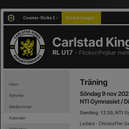
Counter-Strike 2
Rocket League
Carlstad Kin
RL U17
- Flickor/Pojkar mel
Träning
Hem
Söndag 9 nov 202
Nyheter
NTI Gymnasiet / D
Medlemmar
Samling: 12:30, NTI G
Kalender
Ledare - Christoffer G