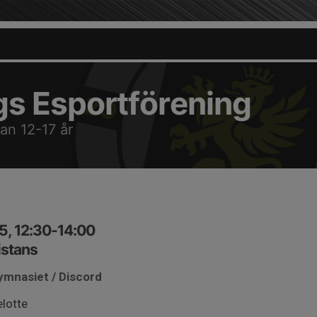
gs Esportförening
lan 12-17 år
5, 12:30-14:00
istans
ymnasiet / Discord
elotte